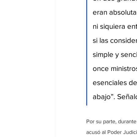
eran absoluta
ni siquiera en
si las conside
simple y senc
once ministros
esenciales del
abajo”. Señal
Por su parte, durant
acusó al Poder Judic