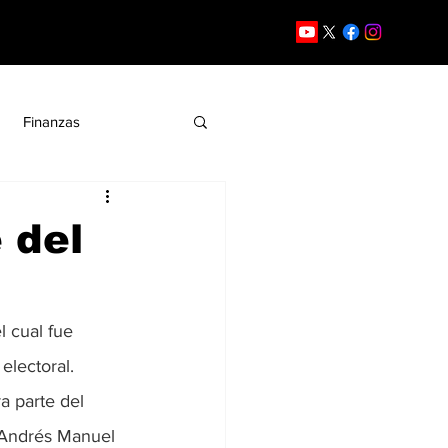
Finanzas
to
Opinión
 del
l cual fue 
electoral.
a parte del 
e Andrés Manuel 