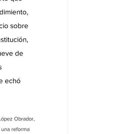
dimiento, 
icio sobre 
titución, 
ueve de 
s 
se echó 
López Obrador, 
 una reforma 