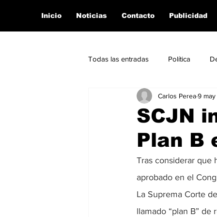
Inicio
Noticias
Contacto
Publicidad
Todas las entradas
Política
D
Carlos Perea
9 may
Entretenimiento
Te lo explíc
SCJN in
Plan B 
Economía
Tras considerar que h
aprobado en el Congr
La Suprema Corte de J
llamado “plan B” de r