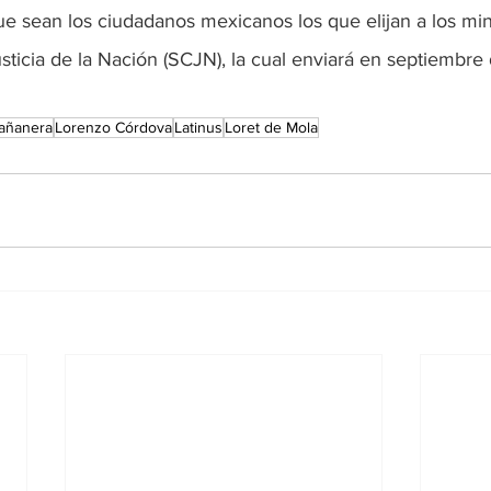
ue sean los ciudadanos mexicanos los que elijan a los mini
ticia de la Nación
(SCJN), la cual
enviará en septiembre 
añanera
Lorenzo Córdova
Latinus
Loret de Mola