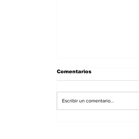
Comentarios
Escribir un comentario...
Movimiento Ciudadano
rechaza reforma
electoral: Acusa al PRI
de aliarse con Morena