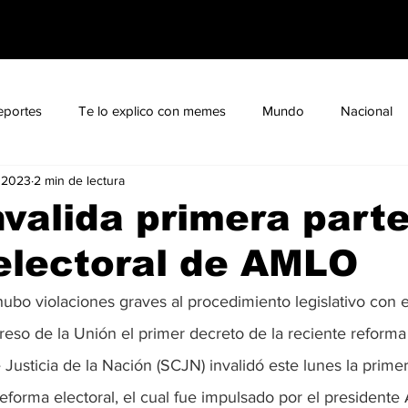
eportes
Te lo explico con memes
Mundo
Nacional
 2023
2 min de lectura
o con memes
#ConoceATuDiputado
#ConoceATuCandida
valida primera parte
electoral de AMLO
ubo violaciones graves al procedimiento legislativo con e
eso de la Unión el primer decreto de la reciente reforma 
usticia de la Nación (SCJN) invalidó este lunes la primer
eforma electoral, el cual fue impulsado por el president