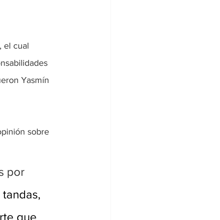
 el cual 
nsabilidades 
fueron Yasmín 
opinión sobre 
s por 
 tandas, 
rte que 