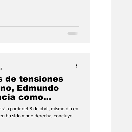
ra
 de tensiones
rno, Edmundo
ncia como
ecutivo del INE
rá a partir del 3 de abril, mismo día en
en ha sido mano derecha, concluye