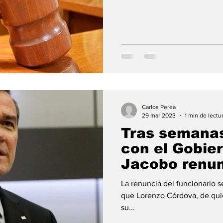
Carlos Perea
29 mar 2023
1 min de lectu
Tras semanas
con el Gobie
Jacobo renu
secretario ej
La renuncia del funcionario se
que Lorenzo Córdova, de qui
su...