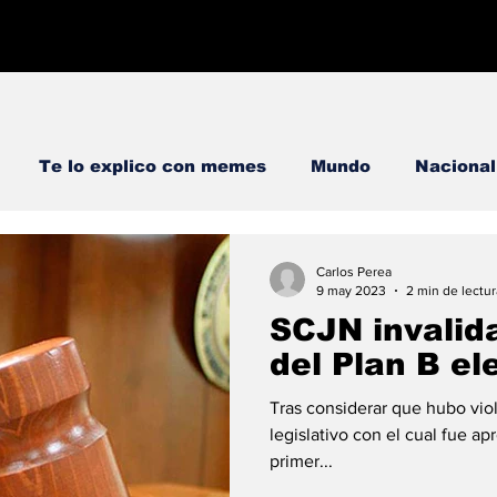
Te lo explico con memes
Mundo
Nacional
memes
#ConoceATuDiputado
#ConoceATuCandi
Carlos Perea
9 may 2023
2 min de lectur
SCJN invalid
del Plan B e
Tras considerar que hubo vio
legislativo con el cual fue a
primer...