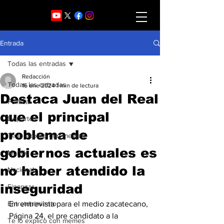
Entrada
Todas las entradas
Redacción
Todas las entradas
16 ene 2024
1 min de lectura
Destaca Juan del Real
Política
que el principal
Deportes
problema de
Te lo explico con memes
gobiernos actuales es
Mundo
no haber atendido la
Nacional
inseguridad
Finanzas
Entretenimiento
En entrevista para el medio zacatecano, 
Página 24, el pre candidato a la 
Te lo explíco con memes