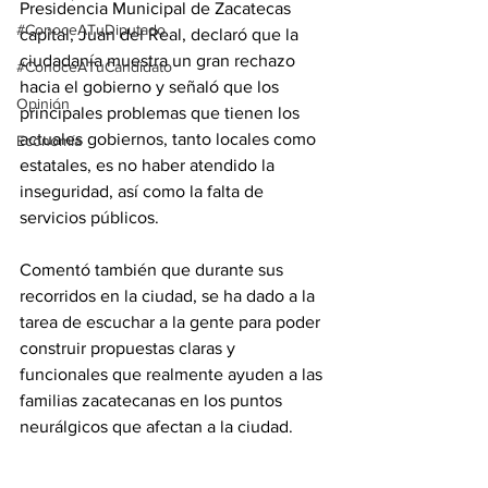
Presidencia Municipal de Zacatecas 
#ConoceATuDiputado
capital, Juan del Real, declaró que la 
ciudadanía muestra un gran rechazo 
#ConoceATuCandidato
hacia el gobierno y señaló que los 
Opinión
principales problemas que tienen los 
actuales gobiernos, tanto locales como 
Economía
estatales, es no haber atendido la 
inseguridad, así como la falta de 
servicios públicos.
Comentó también que durante sus 
recorridos en la ciudad, se ha dado a la 
tarea de escuchar a la gente para poder 
construir propuestas claras y 
funcionales que realmente ayuden a las 
familias zacatecanas en los puntos 
neurálgicos que afectan a la ciudad.