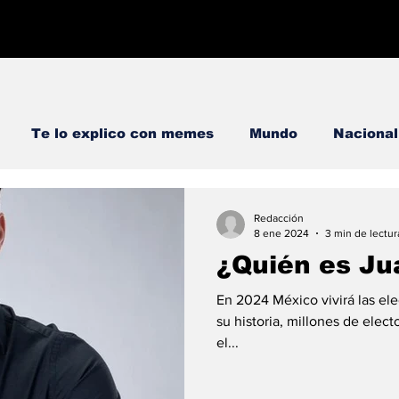
Te lo explico con memes
Mundo
Nacional
memes
#ConoceATuDiputado
#ConoceATuCandi
Redacción
8 ene 2024
3 min de lectur
¿Quién es Ju
En 2024 México vivirá las el
su historia, millones de elect
el...