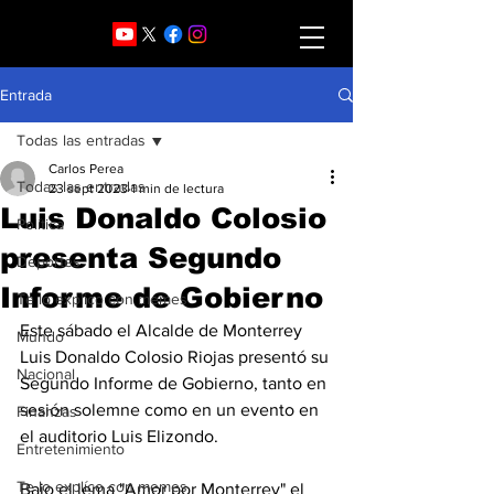
Entrada
Todas las entradas
Carlos Perea
Todas las entradas
23 sept 2023
1 min de lectura
Luis Donaldo Colosio
Política
presenta Segundo
Deportes
Informe de Gobierno
Te lo explico con memes
Este sábado el Alcalde de Monterrey 
Mundo
Luis Donaldo Colosio Riojas presentó su 
Nacional
Segundo Informe de Gobierno, tanto en 
sesión solemne como en un evento en 
Finanzas
el auditorio Luis Elizondo.
Entretenimiento
Te lo explíco con memes
Bajo el lema "Amor por Monterrey" el 