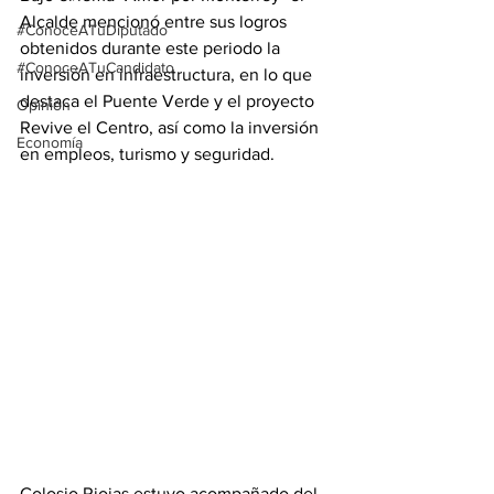
Alcalde mencionó entre sus logros 
#ConoceATuDiputado
obtenidos durante este periodo la 
#ConoceATuCandidato
inversión en infraestructura, en lo que 
destaca el Puente Verde y el proyecto 
Opinión
Revive el Centro, así como la inversión 
Economía
en empleos, turismo y seguridad.
Colosio Riojas estuvo acompañado del 