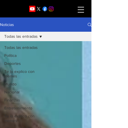
Noticias
Todas las entradas
Todas las entradas
Política
Deportes
Te lo explico con
memes
Mundo
Nacional
Finanzas
Entretenimiento
Te lo explíco con
memes