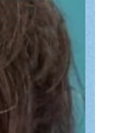
#ConoceATuDiputado
#ConoceATuCandidato
Opinión
Economía