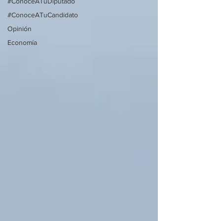
#ConoceATuDiputado
#ConoceATuCandidato
Opinión
Economía