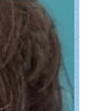
#ConoceATuDiputado
#ConoceATuCandidato
Opinión
Economía