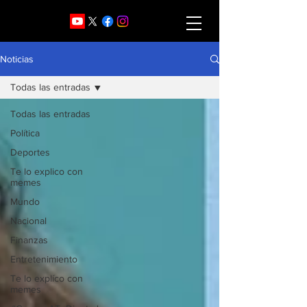
Noticias
Todas las entradas
Todas las entradas
Política
Deportes
Te lo explico con
memes
Mundo
Nacional
Finanzas
Entretenimiento
Te lo explíco con
memes