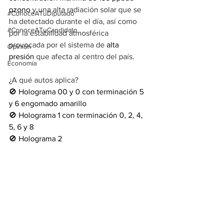
ozono 
y una alta radiación solar que se 
#ConoceATuDiputado
ha detectado durante el día, así como 
#ConoceATuCandidato
por la estabilidad atmosférica 
provocada por el sistema de 
alta 
Opinión
presión
 que afecta al centro del país.
Economía
¿A qué autos aplica?
🚫 Holograma 00 y 0 con terminación 5 
y 6 engomado amarillo 
🚫 Holograma 1 con terminación 0, 2, 4, 
5, 6 y 8
🚫 Holograma 2