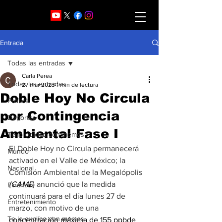
Entrada
Todas las entradas
Carla Perea
Todas las entradas
27 mar 2023
1 min de lectura
Doble Hoy No Circula
Política
por Contingencia
Deportes
Ambiental Fase I
Te lo explico con memes
El Doble Hoy no Circula permanecerá 
Mundo
activado en el Valle de México; la 
Nacional
Comisión Ambiental de la Megalópolis 
(CAME
) anunció que la medida 
Finanzas
continuará para el día lunes 27 de 
Entretenimiento
marzo, con motivo de una 
Te lo explíco con memes
concentración máxima de 155 ppbde 