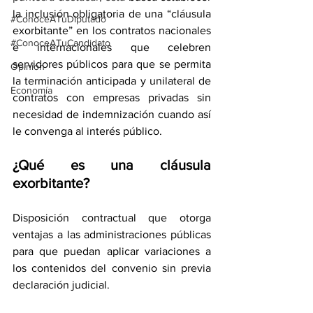
la inclusión obligatoria de una “cláusula 
#ConoceATuDiputado
exorbitante” en los contratos nacionales 
#ConoceATuCandidato
e internacionales que celebren 
servidores públicos para que se permita 
Opinión
la terminación anticipada y unilateral de 
Economía
contratos con empresas privadas sin 
necesidad de indemnización cuando así 
le convenga al interés público. 
¿Qué es una cláusula 
exorbitante?
Disposición contractual que otorga 
ventajas a las administraciones públicas 
para que puedan aplicar variaciones a 
los contenidos del convenio sin previa 
declaración judicial. 