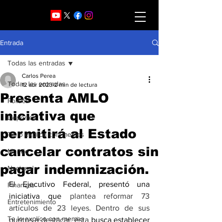
Entrada
Todas las entradas
Carlos Perea
Todas las entradas
12 abr 2023
2 min de lectura
Presenta AMLO
Política
iniciativa que
Deportes
permitirá al Estado
Te lo explico con memes
cancelar contratos sin
Mundo
pagar indemnización.
Nacional
El Ejecutivo Federal, presentó una 
Finanzas
iniciativa que 
plantea reformar 73 
Entretenimiento
artículos de 23 leyes. Dentro de sus 
Te lo explíco con memes
puntos a destacar, ésta
 busca establecer 