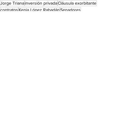
Jorge Triana
inversión privada
Cláusula exorbitante
contratos
Kenia López Rabadán
Senadores
Terminación anticipada
indemnización
Te lo explico con memes
Ver todo
Entradas recientes