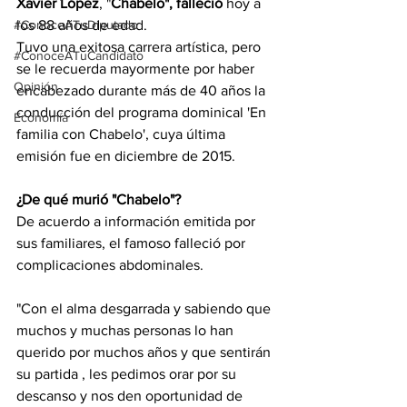
Xavier López
, "
Chabelo", falleció
 hoy a 
#ConoceATuDiputado
los 88 años de edad.
Tuvo una exitosa carrera artística, pero 
#ConoceATuCandidato
se le recuerda mayormente por haber 
Opinión
encabezado durante más de 40 años la 
conducción del programa dominical 'En 
Economía
familia con Chabelo', cuya última 
emisión fue en diciembre de 2015.
¿De qué murió "Chabelo"?
De acuerdo a información emitida por 
sus familiares, el famoso falleció por 
complicaciones abdominales.
"Con el alma desgarrada y sabiendo que 
muchos y muchas personas lo han 
querido por muchos años y que sentirán 
su partida , les pedimos orar por su 
descanso y nos den oportunidad de 