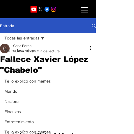
Entrada
Todas las entradas
Carla Perea
Todas las entradas
25 mar 2023
1 min de lectura
Fallece Xavier López
Política
"Chabelo"
Deportes
Te lo explico con memes
Mundo
Nacional
Finanzas
Entretenimiento
Te lo explíco con memes