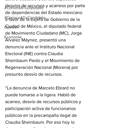
desvíos de recursos y acarreos por parte 
#ConoceATuDiputado
de dependencias del Estado mexicano 
#ConoceATuCandidato
a favor de la exjefa de Gobierno de la 
Ciudad de México, el diputado federal 
Opinión
de Movimiento Ciudadano (MC), Jorge 
Economía
Álvarez Máynez, presentó una 
denuncia ante el Instituto Nacional 
Electoral (INE) contra Claudia 
Sheinbaum Pardo y el Movimiento de 
Regeneración Nacional (Morena) por 
presunto desvío de recursos. 
“La denuncia de Marcelo Ebrard no 
puede tomarse a la ligera. Habló de 
acarreo, desvío de recursos públicos y 
participación activa de funcionarios 
públicos en la precampaña ilegal de 
Claudia Sheinbaum. Por eso hoy lo 