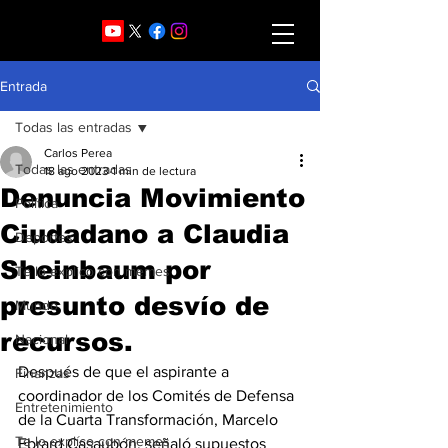
Entrada
Todas las entradas
Carlos Perea
Todas las entradas
18 ago 2023
1 min de lectura
Denuncia Movimiento
Política
Ciudadano a Claudia
Deportes
Sheinbaum por
Te lo explico con memes
presunto desvío de
Mundo
recursos.
Nacional
Después de que el aspirante a 
Finanzas
coordinador de los Comités de Defensa 
Entretenimiento
de la Cuarta Transformación, Marcelo 
Te lo explíco con memes
Ebrard Casaubón, señaló supuestos 