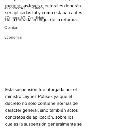
manera, las leyes electorales deberán 
#ConoceATuDiputado
ser aplicadas tal y como estaban antes 
#ConoceATuCandidato
de la entrada en vigor de la reforma.
Opinión
Economía
Esta suspensión fue otorgada por el 
ministro Laynez Potisek ya que el 
decreto no sólo contiene normas de 
carácter general, sino también actos 
concretos de aplicación, sobre los 
cuales la suspensión generalmente se 