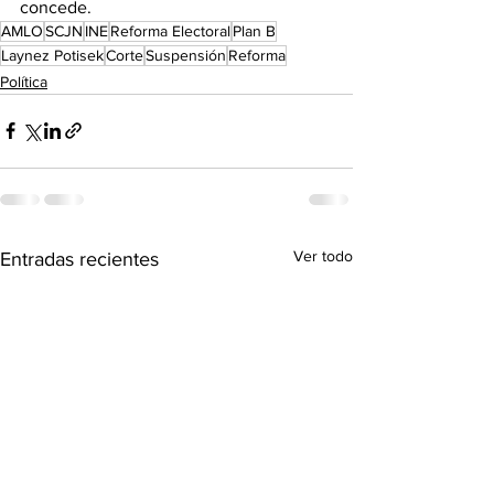
concede.
AMLO
SCJN
INE
Reforma Electoral
Plan B
Laynez Potisek
Corte
Suspensión
Reforma
Política
Ver todo
Entradas recientes