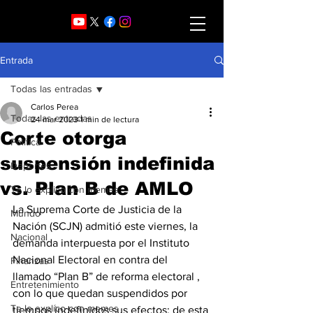
Entrada
Todas las entradas
Carlos Perea
Todas las entradas
24 mar 2023
1 min de lectura
Corte otorga
Política
suspensión indefinida
Deportes
vs. Plan B de AMLO
Te lo explico con memes
La Suprema Corte de Justicia de la 
Mundo
Nación (SCJN) admitió este viernes, la 
Nacional
demanda interpuesta por el Instituto 
Nacional Electoral en contra del 
Finanzas
llamado “Plan B” de reforma electoral , 
Entretenimiento
con lo que quedan suspendidos por 
Te lo explíco con memes
tiempos indefinidos sus efectos; de esta 